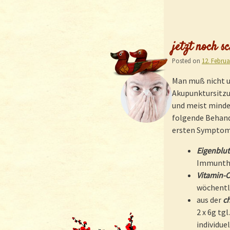
jetzt noch 
Posted on
12. Februa
Man muß nicht u
Akupunktursitz
und meist minde
folgende Behand
ersten Symptom
Eigenblut
Immunthe
Vitamin-
wöchentl
aus der
c
2 x 6g tg
individue