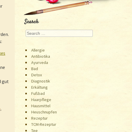
ur
Search
Search
rden.
:
Allergie
kes
Antibiotika
Ayurveda
ine
Bad
Detox
Diagnostik
d gut
Erkältung
Fußbad
Haarpflege
Hausmittel
e
,
Heuschnupfen
Rezeptur
TCM-Rezeptur
Tee