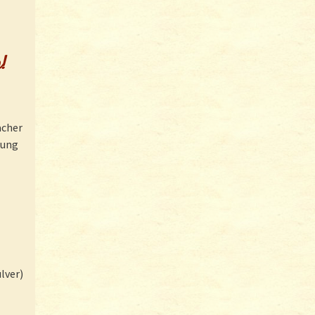
!
acher
rung
lver)