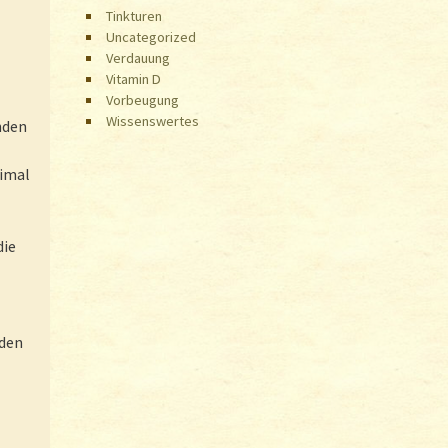
Tinkturen
Uncategorized
Verdauung
Vitamin D
Vorbeugung
Wissenswertes
nden
ximal
die
nden