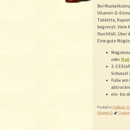
Bei Muskelkrämp
Vitamin-D-Einna
Tablette, Kapse
begrenzt. Viele
Durchfall. Über
Eine gute Mögli
Magnesium
oder
Mag
2-3 Eßlöf
Schüssel 
Füße am 
abtrockn
ein- bis 
Posted in
Fußbad
,
V
Vitamin-D
|
Leave