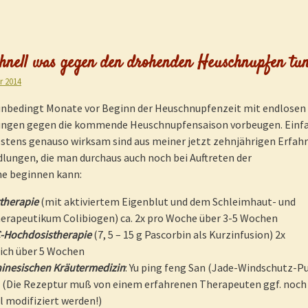
schnell was gegen den drohenden Heuschnupfen tun
r 2014
nbedingt Monate vor Beginn der Heuschnupfenzeit mit endlosen
ungen gegen die kommende Heuschnupfensaison vorbeugen. Einf
stens genauso wirksam sind aus meiner jetzt zehnjährigen Erfah
lungen, die man durchaus auch noch bei Auftreten der
e beginnen kann:
therapie
(mit aktiviertem Eigenblut und dem Schleimhaut- und
rapeutikum Colibiogen) ca. 2x pro Woche über 3-5 Wochen
C-Hochdosistherapie
(7, 5 – 15 g Pascorbin als Kurzinfusion) 2x
ich über 5 Wochen
hinesischen Kräutermedizin
: Yu ping feng San (Jade-Windschutz-Pu
l. (Die Rezeptur muß von einem erfahrenen Therapeuten ggf. noch
ll modifiziert werden!)