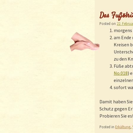
Das Fußölri
Posted on
22. Februa
morgens
am Ende 
Kreisen b
Untersch
zu den Kn
Füße abtr
No.018
) 
einzelne
sofort w
Damit haben Sie
Schutz gegen Erk
Probieren Sie es
Posted in
Erkältung
,