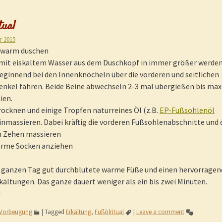
tual
r 2015
 warm duschen
mit eiskaltem Wasser aus dem Duschkopf in immer größer werde
eginnend bei den Innenknöcheln über die vorderen und seitlichen
enkel fahren. Beide Beine abwechseln 2-3 mal übergießen bis ma
ien.
ocknen und einige Tropfen naturreines Öl (z.B.
EP-Fußsohlenöl
einmassieren. Dabei kräftig die vorderen Fußsohlenabschnitte und 
n Zehen massieren
arme Socken anziehen
 ganzen Tag gut durchblutete warme Füße und einen hervorrage
ältungen. Das ganze dauert weniger als ein bis zwei Minuten.
!
Vorbeugung
|
Tagged
Erkältung
,
Fußölritual
|
Leave a comment