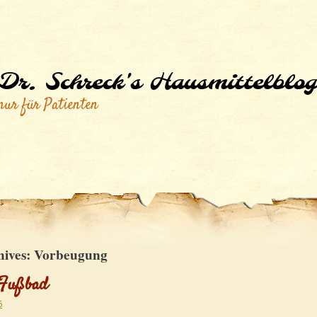
Dr. Schreck's Hausmittelblog
nur für Patienten
hives:
Vorbeugung
-Fußbad
5