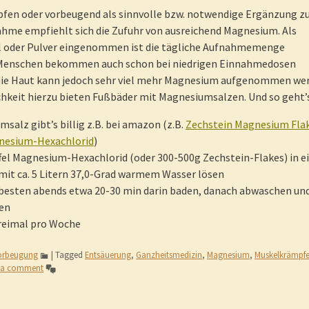
fen oder vorbeugend als sinnvolle bzw. notwendige Ergänzung z
hme empfiehlt sich die Zufuhr von ausreichend Magnesium. Als
l oder Pulver eingenommen ist die tägliche Aufnahmemenge
 Menschen bekommen auch schon bei niedrigen Einnahmedosen
 die Haut kann jedoch sehr viel mehr Magnesium aufgenommen we
chkeit hierzu bieten Fußbäder mit Magnesiumsalzen. Und so geht’s
salz gibt’s billig z.B. bei amazon (z.B.
Zechstein Magnesium Fla
nesium-Hexachlorid
)
fel Magnesium-Hexachlorid (oder 300-500g Zechstein-Flakes) in e
mit ca. 5 Litern 37,0-Grad warmem Wasser lösen
besten abends etwa 20-30 min darin baden, danach abwaschen un
en
dreimal pro Woche
orbeugung
|
Tagged
Entsäuerung
,
Ganzheitsmedizin
,
Magnesium
,
Muskelkrämpf
 a comment