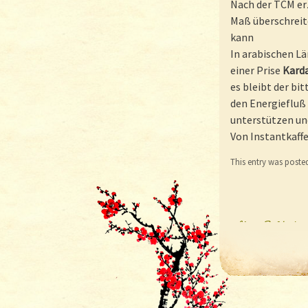
Nach der TCM erz
Maß überschreit
kann
In arabischen Lä
einer Prise
Kar
es bleibt der b
den Energiefluß 
unterstützen und
Von Instantkaffe
This entry was poste
«
Algen-Fußbad zu
Post nav