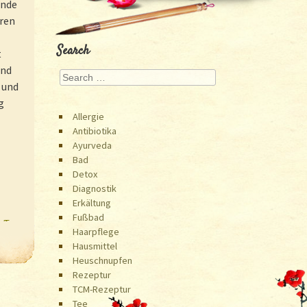
unde
hren
Search
t
und
Search
 und
g
Allergie
Antibiotika
Ayurveda
Bad
Detox
Diagnostik
Erkältung
Fußbad
r-Tee
»
Haarpflege
Hausmittel
Heuschnupfen
Rezeptur
TCM-Rezeptur
Tee