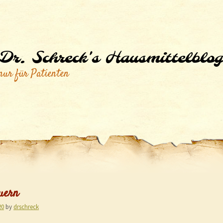
Dr. Schreck's Hausmittelblog
nur für Patienten
äuern
20
by
drschreck