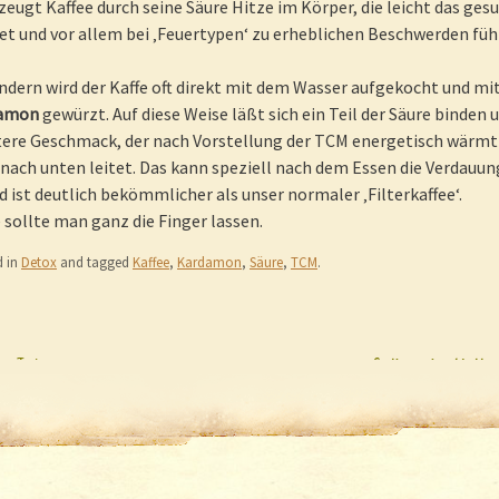
eugt Kaffee durch seine Säure Hitze im Körper, die leicht das ges
et und vor allem bei ‚Feuertypen‘ zu erheblichen Beschwerden fü
ndern wird der Kaffe oft direkt mit dem Wasser aufgekocht und mi
damon
gewürzt. Auf diese Weise läßt sich ein Teil der Säure binden 
ittere Geschmack, der nach Vorstellung der TCM energetisch wärmt
nach unten leitet. Das kann speziell nach dem Essen die Verdauun
 ist deutlich bekömmlicher als unser normaler ‚Filterkaffee‘.
 sollte man ganz die Finger lassen.
d in
Detox
and tagged
Kaffee
,
Kardamon
,
Säure
,
TCM
.
r Jodversorgung
Orthosiphonblätte
igation