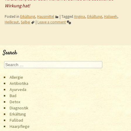
Wirkung hat!
Posted in
Erkältung
,
Hausmittel
|
Tagged
Angina
,
Erkältung
,
Halsweh
,
Heilkraut
,
Salbei
|
Leave a comment
Post navigation
Search
Search
Allergie
Antibiotika
Ayurveda
Bad
Detox
Diagnostik
Erkältung
Fußbad
Haarpflege