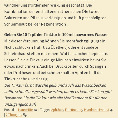
wundheilungsfördernden Wirkung geschätzt. Die
Kombination der enthaltenen ätherischen Öle tötet
Bakterien und Pilze zuverlässig ab und hilft geschädigter
Schleimhaut bei der Regeneration.
Geben Sie 10 Trpf. der Tinktur in 100ml lauwarmes Wasser.
Mit dieser Verdünnung können Sie mehrfach tgl. gurgeln.
Nicht schlucken (führt zu Übelkeit) oder entzündete
Schleimhautstellen mit einem Wattestäbchen bepinseln.
Lassen Sie die Tinktur einige Minuten einwirken bevor Sie
etwas nachtrinken. Auch bei Druckstellen durch Spangen
oder Prothesen und bei schmerzhaften Aphten hilft die
Tinktur sehr zuverlässig.
Die Tinktur färbt Wäsche gelb und auch das Waschbecken
sollte schnell ausgespült werden, damit es keine Flecken gibt.
Bewahren Sie die Tinktur wie alle Medikamente für Kinder
unzugänglich auf!
Posted in
Hausmittel
|
Tagged
Aphthen
,
Entzündung
,
Mundschleimhaut
|
2 Thoughts