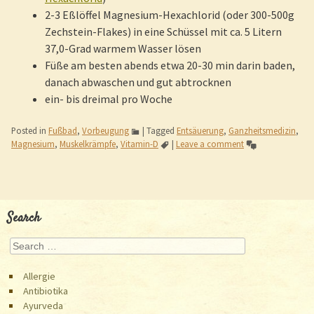
2-3 Eßlöffel Magnesium-Hexachlorid (oder 300-500g
Zechstein-Flakes) in eine Schüssel mit ca. 5 Litern
37,0-Grad warmem Wasser lösen
Füße am besten abends etwa 20-30 min darin baden,
danach abwaschen und gut abtrocknen
ein- bis dreimal pro Woche
Posted in
Fußbad
,
Vorbeugung
|
Tagged
Entsäuerung
,
Ganzheitsmedizin
,
Magnesium
,
Muskelkrämpfe
,
Vitamin-D
|
Leave a comment
Post navigation
Search
Search
Allergie
Antibiotika
Ayurveda