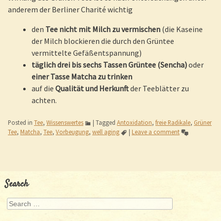
anderem der Berliner Charité wichtig
den
Tee nicht mit Milch zu vermischen
(die Kaseine
der Milch blockieren die durch den Grüntee
vermittelte Gefäßentspannung)
täglich drei bis sechs Tassen Grüntee
(Sencha)
oder
einer Tasse Matcha zu trinken
auf die
Qualität und Herkunft
der Teeblätter zu
achten.
Posted in
Tee
,
Wissenswertes
|
Tagged
Antoxidation
,
freie Radikale
,
Grüner
Tee
,
Matcha
,
Tee
,
Vorbeugung
,
well aging
|
Leave a comment
Post navigation
Search
Search