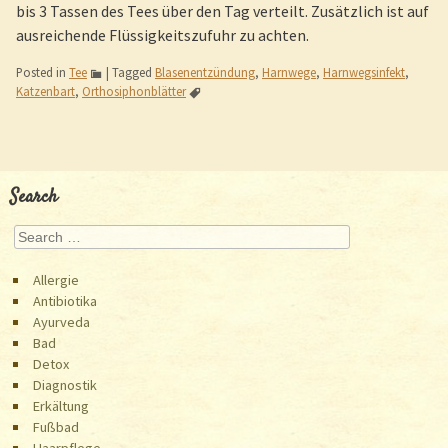
bis 3 Tassen des Tees über den Tag verteilt. Zusätzlich ist auf
ausreichende Flüssigkeitszufuhr zu achten.
Posted in
Tee
|
Tagged
Blasenentzündung
,
Harnwege
,
Harnwegsinfekt
,
Katzenbart
,
Orthosiphonblätter
Post navigation
Search
Search
Allergie
Antibiotika
Ayurveda
Bad
Detox
Diagnostik
Erkältung
Fußbad