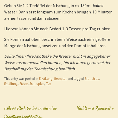
Geben Sie 1-2 Teelöffel der Mischung in ca. 150ml
kaltes
Wasser. Dann erst langsam zum Kochen bringen. 10 Minuten
ziehen lassen und dann abseien.
Hiervon können Sie nach Bedarf 1-3 Tassen pro Tag trinken.
Sie können auf oben beschriebene Weise auch eine größere
Menge der Mischung ansetzen und den Dampf inhalieren.
Sollte Ihnen Ihre Apotheke die Kräuter nicht in angegebener
Weise zusammenstellen können, bin ich Ihnen gerne bei der
Beschaffung der Teemischung behilflich.
This entry was posted in
Erkältung
,
Rezeptur
and tagged
Bronchitis
,
Erkältung
,
Fieber
,
Schnupfen
,
Tee
.
«
Meerrettich bei herannahenden
Nachts viel Rennerei?
»
Post navigation
Erkältungskrankheiten…