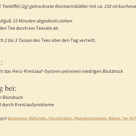
1 Teelöffel (2g) getrocknete Rosmarinblätter
mit ca.
150 ml kochen
Aufguß
15 Minuten abgedeckt ziehen
.
 den Tee durch ein Teesieb ab.
ch 2 bis 3 Tassen
des Tees über den Tag verteilt.
:
ert das Herz-Kreislauf-System und einen niedrigen Blutdruck
 bei:
m Blutdruck
l durch Kreislaufprobleme
gged
Beruhigung
,
Blähungen
,
Konzentration
,
Magenbeschwerden
,
Melisse
,
Tee
,
Wch