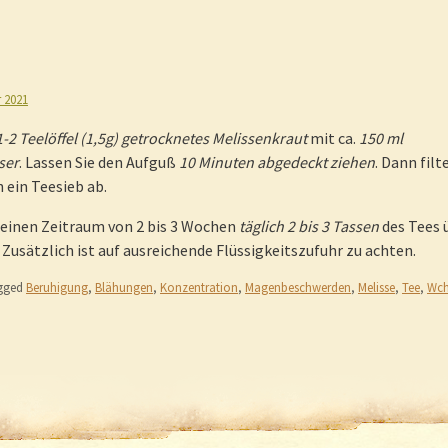
r 2021
1-2 Teelöffel (1,5g) getrocknetes Melissenkraut
mit ca.
150 ml
ser
. Lassen Sie den Aufguß
10 Minuten abgedeckt ziehen
. Dann filt
h ein Teesieb ab.
 einen Zeitraum von 2 bis 3 Wochen
täglich 2 bis 3 Tassen
des Tees 
. Zusätzlich ist auf ausreichende Flüssigkeitszufuhr zu achten.
gged
Beruhigung
,
Blähungen
,
Konzentration
,
Magenbeschwerden
,
Melisse
,
Tee
,
Wch
igation