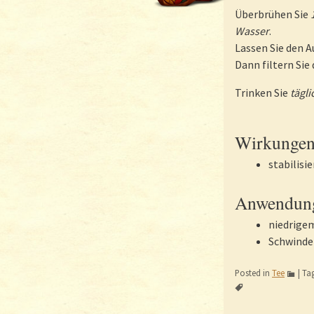
Überbrühen Sie
Wasser
.
Lassen Sie den 
Dann filtern Sie
Trinken Sie
tägli
Wirkungen
stabilisi
Anwendung
niedrige
Schwinde
Posted in
Tee
|
Ta