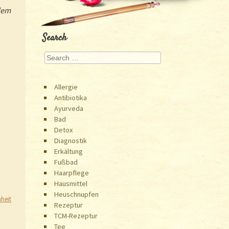
dem
Search
Search
Allergie
Antibiotika
Ayurveda
Bad
Detox
Diagnostik
Erkältung
Fußbad
Haarpflege
Hausmittel
Heuschnupfen
heit
Rezeptur
TCM-Rezeptur
Tee