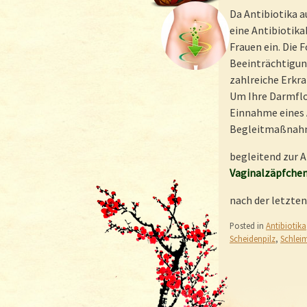
Da Antibiotika a
eine Antibiotika
Frauen ein. Die 
Beeinträchtigun
zahlreiche Erkra
Um Ihre Darmflo
Einnahme eines 
Begleitmaßnah
begleitend zur 
Vaginalzäpfchen 
nach der letzte
Posted in
Antibiotika
Scheidenpilz
,
Schlei