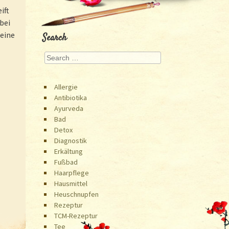
ift
bei
 eine
Search
Search
Allergie
Antibiotika
Ayurveda
Bad
Detox
Diagnostik
Erkältung
Fußbad
Haarpflege
Hausmittel
Heuschnupfen
Rezeptur
TCM-Rezeptur
Tee