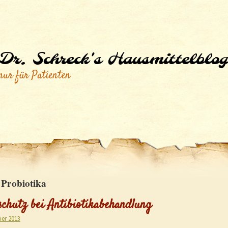
Dr. Schreck's Hausmittelblog
nur für Patienten
:
Probiotika
schutz bei Antibiotikabehandlung
er 2013