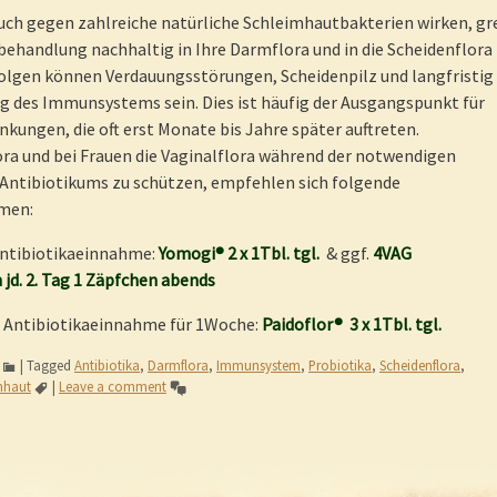
uch gegen zahlreiche natürliche Schleimhautbakterien wirken, gre
behandlung nachhaltig in Ihre Darmflora und in die Scheidenflora 
Folgen können Verdauungsstörungen, Scheidenpilz und langfristig
g des Immunsystems sein. Dies ist häufig der Ausgangspunkt für
nkungen, die oft erst Monate bis Jahre später auftreten.
ra und bei Frauen die Vaginalflora während der notwendigen
Antibiotikums zu schützen, empfehlen sich folgende
men:
Antibiotikaeinnahme:
Yomogi® 2 x 1Tbl. tgl.
& ggf.
4VAG
jd. 2. Tag 1 Zäpfchen abends
n Antibiotikaeinnahme für 1Woche:
Paidoflor® 3 x 1Tbl. tgl.
|
Tagged
Antibiotika
,
Darmflora
,
Immunsystem
,
Probiotika
,
Scheidenflora
,
mhaut
|
Leave a comment